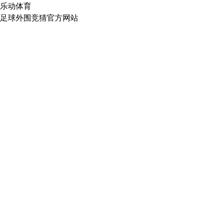
乐动体育
足球外围竞猜官方网站