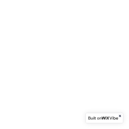
Built on