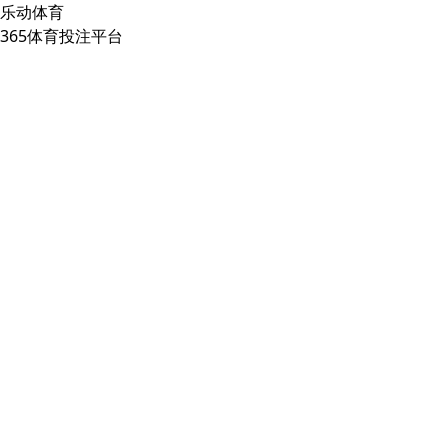
乐动体育
365体育投注平台