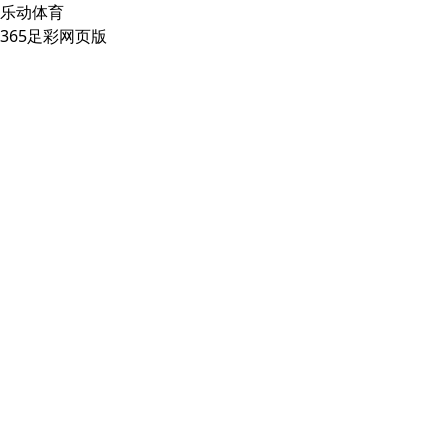
乐动体育
365足彩网页版