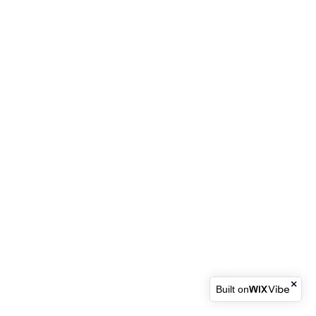
Built on