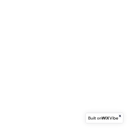
Built on