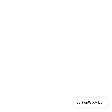
Built on