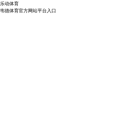
乐动体育
韦德体育官方网站平台入口