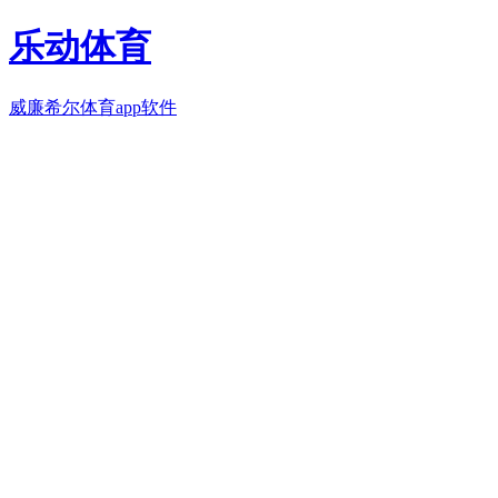
乐动体育
威廉希尔体育app软件