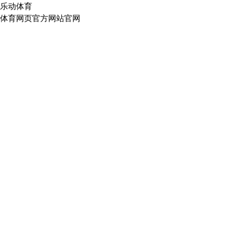
乐动体育
体育网页官方网站官网