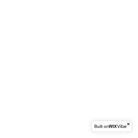
Built on