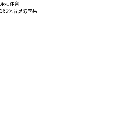
乐动体育
365体育足彩苹果