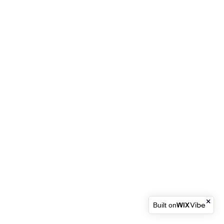
Built on