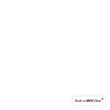
Built on