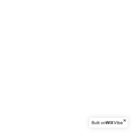
Built on