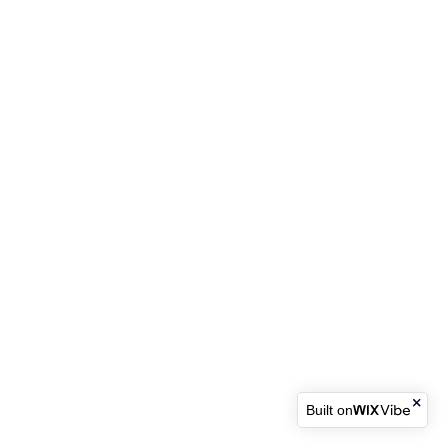
Built on