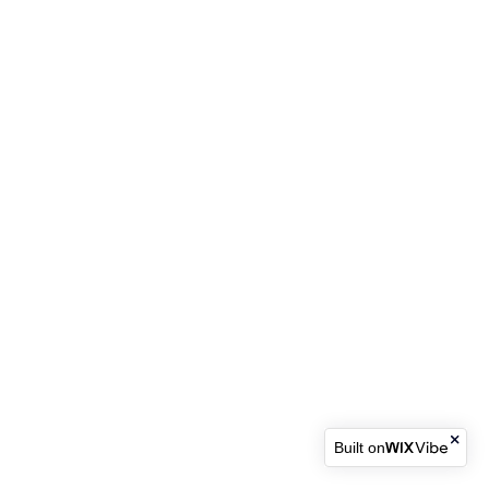
Built on