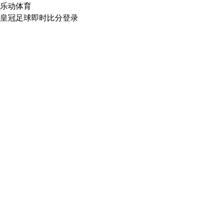
乐动体育
皇冠足球即时比分登录