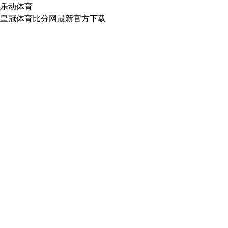
乐动体育
皇冠体育比分网最新官方下载