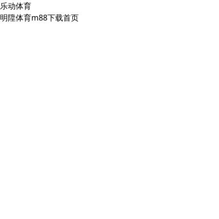
乐动体育
明陞体育m88下载首页