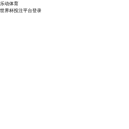
乐动体育
世界杯投注平台登录