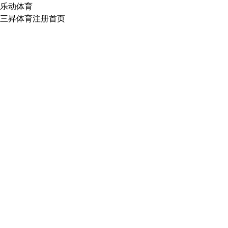
乐动体育
三昇体育注册首页