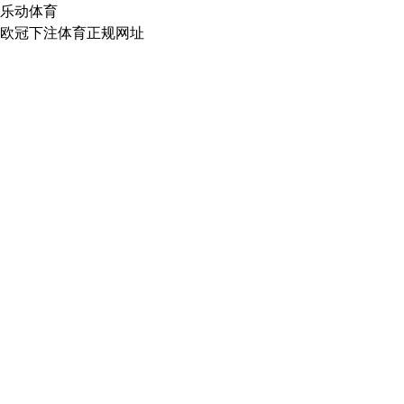
乐动体育
欧冠下注体育正规网址