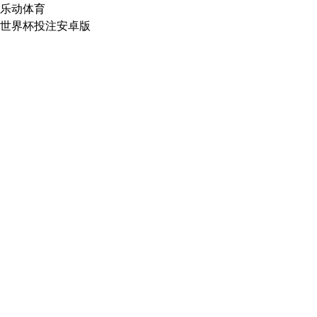
乐动体育
世界杯投注安卓版