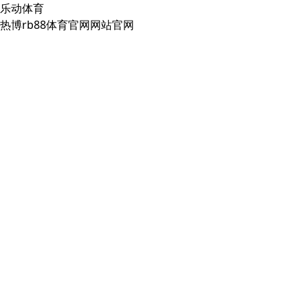
乐动体育
热博rb88体育官网网站官网