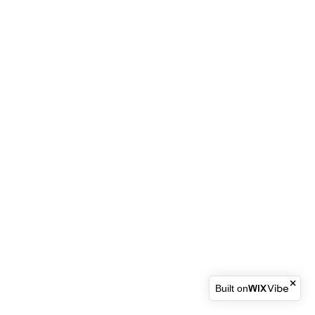
Built on