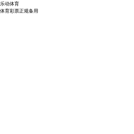
乐动体育
体育彩票正规备用