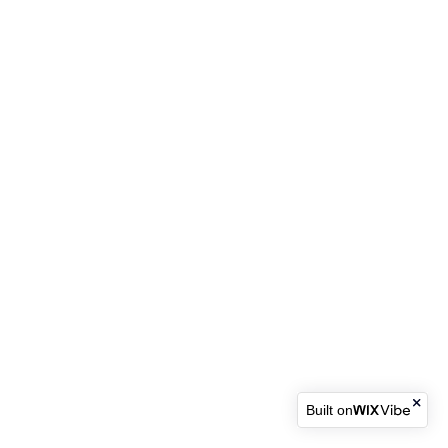
Built on