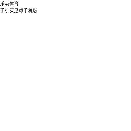
乐动体育
手机买足球手机版